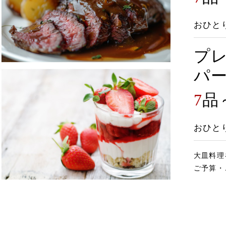
おひと
プ
パ
7
品
おひと
大皿料理
ご予算・