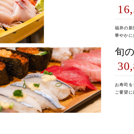
16
福井の新
華やかに
旬の
30
お寿司を
ご要望に