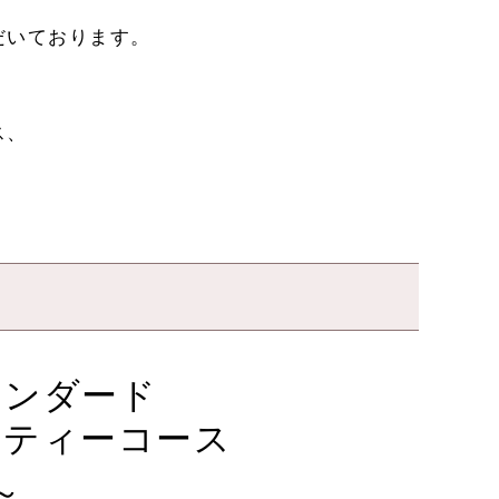
だいております。
ス、
。
タンダード
ーティーコース
～